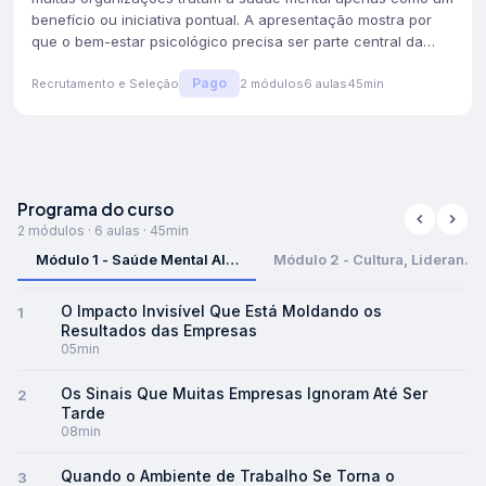
benefício ou iniciativa pontual. A apresentação mostra por
que o bem-estar psicológico precisa ser parte central da
estratégia de liderança, cultura e desempenho das equipes.
Pago
Ao trazer dados, reflexões e exemplos práticos, a palestra
Recrutamento e Seleção
2
módulos
6
aulas
45min
convida líderes a repensarem suas decisões e a
reconhecerem que cuidar da saúde mental é essencial para
inovação, produtividade e sustentabilidade dos negócios.
Módulo
1
:
Módulo 1 - Saúde Mental Além do Benefício
Programa do curso
Muitas empresas ainda tratam a saúde mental como uma ação isolad
2 módulos · 6 aulas · 45min
Módulo
2
:
Módulo 2 - Cultura, Liderança e Performance 
Módulo 1 - Saúde Mental Além do Benefício
Módulo 2 - Cultura, Liderança
A forma como líderes e empresas lidam com saúde mental influenci
O Impacto Invisível Que Está Moldando os
1
Resultados das Empresas
05min
Os Sinais Que Muitas Empresas Ignoram Até Ser
2
Tarde
08min
Quando o Ambiente de Trabalho Se Torna o
3