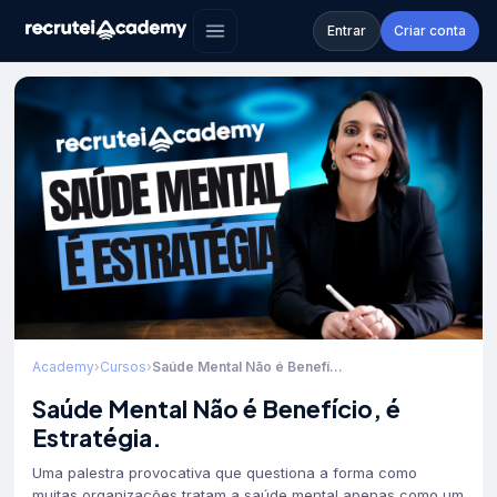
Entrar
Criar conta
Academy
›
Cursos
›
Saúde Mental Não é Benefí...
Saúde Mental Não é Benefício, é
Estratégia.
Uma palestra provocativa que questiona a forma como
muitas organizações tratam a saúde mental apenas como um