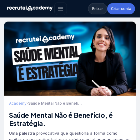
Entrar
Criar conta
Academy
›
Saúde Mental Não é Benefí...
Saúde Mental Não é Benefício, é
Estratégia.
Uma palestra provocativa que questiona a forma como
muitas organizações tratam a saúde mental apenas como um