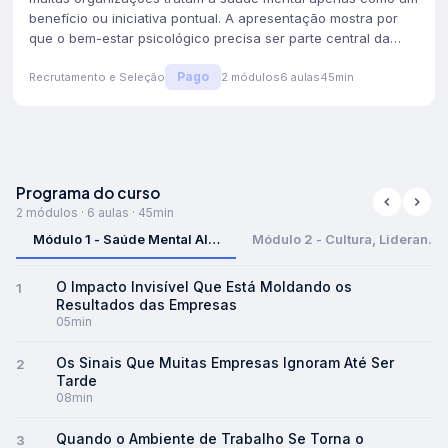
benefício ou iniciativa pontual. A apresentação mostra por
que o bem-estar psicológico precisa ser parte central da
estratégia de liderança, cultura e desempenho das equipes.
Pago
Ao trazer dados, reflexões e exemplos práticos, a palestra
Recrutamento e Seleção
2
módulos
6
aulas
45min
convida líderes a repensarem suas decisões e a
reconhecerem que cuidar da saúde mental é essencial para
inovação, produtividade e sustentabilidade dos negócios.
Módulo
1
:
Módulo 1 - Saúde Mental Além do Benefício
Programa do curso
Muitas empresas ainda tratam a saúde mental como uma ação isolad
2 módulos · 6 aulas · 45min
Módulo
2
:
Módulo 2 - Cultura, Liderança e Performance 
Módulo 1 - Saúde Mental Além do Benefício
Módulo 2 - Cultura, Liderança
A forma como líderes e empresas lidam com saúde mental influenci
O Impacto Invisível Que Está Moldando os
1
Resultados das Empresas
05min
Os Sinais Que Muitas Empresas Ignoram Até Ser
2
Tarde
08min
Quando o Ambiente de Trabalho Se Torna o
3