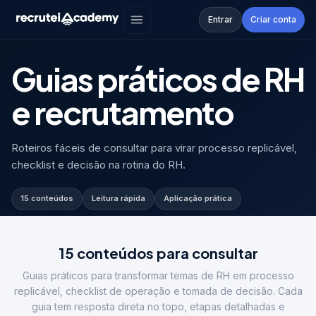
Academy
›
Guias
Entrar
Criar conta
CONTEÚDO PARA CONSULTA
Guias práticos de RH
e recrutamento
Roteiros fáceis de consultar para virar processo replicável,
checklist e decisão na rotina do RH.
15
conteúdos
Leitura rápida
Aplicação prática
15 conteúdos para consultar
Guias práticos para transformar temas de RH em processo
replicável, checklist de operação e tomada de decisão. Cada
guia tem resposta direta no topo, etapas detalhadas e