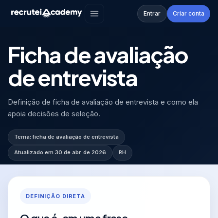
Academy
›
Glossário
›
Ficha de avaliação de ent...
Entrar
Criar conta
GLOSSÁRIO
·
RH
Ficha de avaliação
de entrevista
Definição de ficha de avaliação de entrevista e como ela
apoia decisões de seleção.
Tema:
ficha de avaliação de entrevista
Atualizado em
30 de abr. de 2026
RH
DEFINIÇÃO DIRETA
O que é, em uma frase