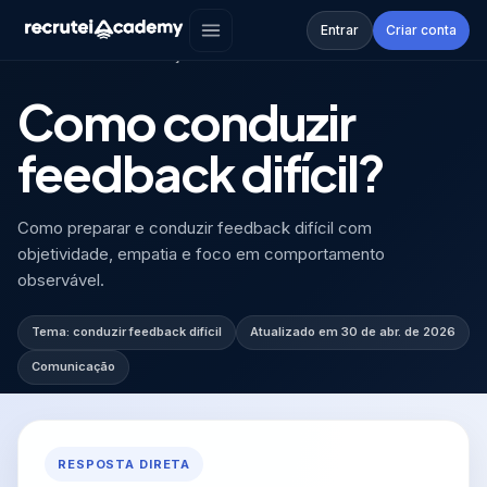
Academy
›
FAQ
›
Como conduzir feedback di...
Entrar
Criar conta
FAQ
·
COMUNICAÇÃO
Como conduzir
feedback difícil?
Como preparar e conduzir feedback difícil com
objetividade, empatia e foco em comportamento
observável.
Tema:
conduzir feedback difícil
Atualizado em
30 de abr. de 2026
Comunicação
RESPOSTA DIRETA