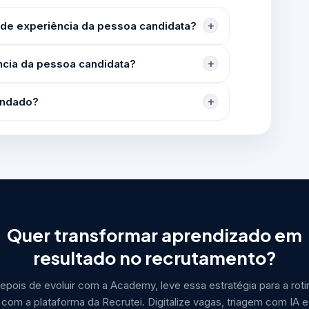
 de experiência da pessoa candidata?
ncia da pessoa candidata?
endado?
Quer transformar aprendizado em
resultado no recrutamento?
epois de evoluir com a Academy, leve essa estratégia para a roti
com a plataforma da Recrutei. Digitalize vagas, triagem com IA e