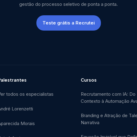
gestão do processo seletivo de ponta a ponta.
Teste grátis a Recrutei
Palestrantes
Cursos
er todos os especialistas
Recrutamento com IA: Do
Contexto à Automação Av
André Lorenzetti
Branding e Atração de Tal
Narrativa
Aparecida Morais
Equação Invisível que Defi