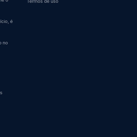
Termos de uso
cio, é
o no
cs