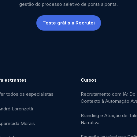
gestão do processo seletivo de ponta a ponta.
Teste grátis a Recrutei
Palestrantes
Cursos
er todos os especialistas
Recrutamento com IA: Do
Contexto à Automação Av
André Lorenzetti
Branding e Atração de Tal
Narrativa
Aparecida Morais
Equação Invisível que Defi