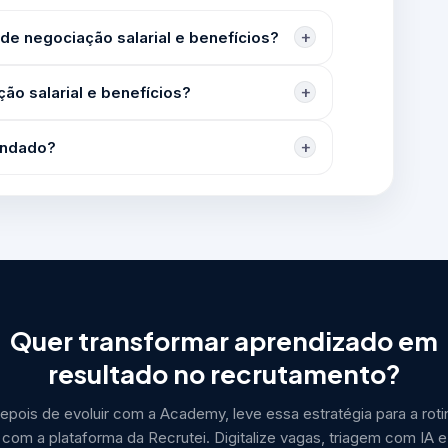
de negociação salarial e benefícios?
ão salarial e benefícios?
endado?
Quer transformar aprendizado em
resultado no recrutamento?
epois de evoluir com a Academy, leve essa estratégia para a roti
com a plataforma da Recrutei. Digitalize vagas, triagem com IA e