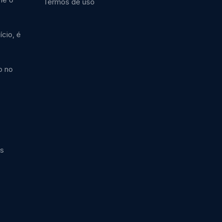
Termos de uso
cio, é
o no
cs